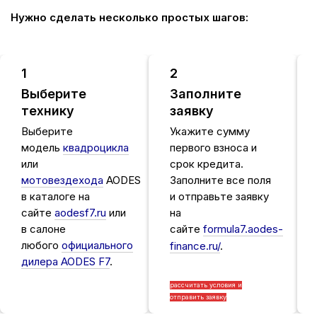
Нужно сделать несколько простых шагов:
1
2
Выберите
Заполните
технику
заявку
Выберите
Укажите сумму
модель
квадроцикла
первого взноса и
или
срок кредита.
мотовездехода
AODES
Заполните все поля
в каталоге на
и отправьте заявку
сайте
aodesf7.ru
или
на
в салоне
сайте
formula7.aodes-
любого
официального
finance.ru/
.
дилера AODES F7
.
рассчитать условия и
отправить заявку