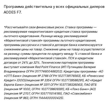
Программа действительна у всех официальных дилеров
AODES F7.
*Рассчитывайте свои финансовые риски. Ставка программы —
рекламируемая «маркетинговая» кредитная ставка программы
льготного кредитования. Разница между рекламируемой
«Маркетинговой ставкой» программы льготного кредитования,
программы рассрочки и ставкой в договоре банка компенсируется
снижением цены на товар. Снижение цены на товар осуществляется
на разницу суммы процентов по кредиту между % ставкой банка и
рекламируемой «Маркетинговой ставкой». ПСК в кредитном
договоре от 24% до 32%. Техническим партнером программы
выступает компания Red Point Finance (ИП Путинцева Валерия
Владимировна ОГРН
317774600466202
). Кредиторы программы -АО
«ОТП Банк» (лицензия № 2766 ОГРН
1027739176563
), КБ «Ренессанс
Кредит» (ООО)(лицензия № 3354 ОГРН
1027739586291
), АО «Кредит
Европа Банк» (лицензия № 3311 ОГРН
1037739326063
), ПАО ВТБ
(лицензия № 1000, ОГРН:
1027739609391
), КБ «Локо Банк» (АО)
(лицензия № 2707, ОГРН
1057711014195
), ПАО «Совкомбанк»
(лицензия № 963, ОГРН
1144400000425
).