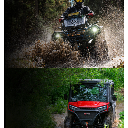
КВАДРОЦИКЛЫ
500 см³
625 см³
650 см³
800 см³
1000 см³