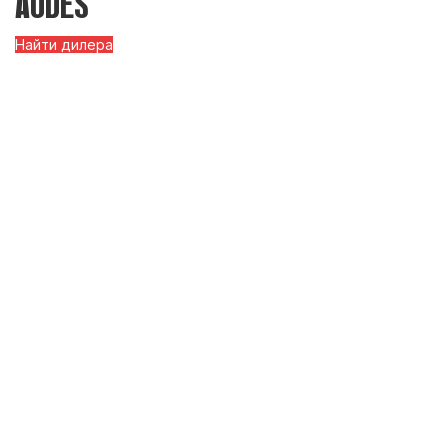
AODES
Найти дилера