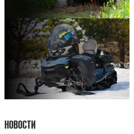
Все квадроциклы
МОТОВЕЗДЕХОДЫ
Desertcross
Workcross
Все мотовездеходы
СНЕГОХОДЫ
НОВОСТИ