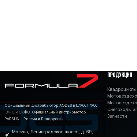
ПРОДУКЦИЯ
Квадроциклы 
Мотовездеход
Мотовездехо
Официальный дистрибьютор AODES в ЦФО, ПФО,
Снегоходы S
ЮФО и СКФО. Официальный дистрибьютор
Запчасти
PARSUN в России и Белоруссии.
Москва, Ленинградское шоссе, д. 69,