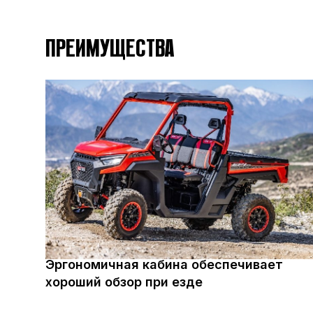
ВЫСОТА
ПРЕИМУЩЕСТВА
КЛИРЕНС
КОЛЕСНАЯ БАЗА
Вариатор CVTech, L/H/N/
ТРАНСМИССИЯ
Эргономичная кабина обеспечивает
ПЕРЕДНИЙ ТОРМОЗНОЙ МЕХАНИЗМ
ги
хороший обзор при езде