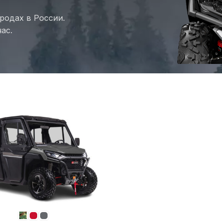
родах в России.
ас.
3
аполненные с регулировкой
скорости сжатия и отбоя
ые с регулировкой скорости
сжатия и отбоя
2025