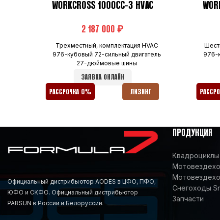
WORKCROSS 1000CC-3 HVAC
WOR
₽
Трехместный, комплектация HVAC
Шест
976-кубовый 72-сильный двигатель
976-
27-дюймовые шины
ЗАЯВКА ОНЛАЙН
РАССРОЧКА 0%
ЛИЗИНГ
РАССР
ПРОДУКЦИЯ
Квадроциклы 
Мотовездеход
Мотовездехо
Официальный дистрибьютор AODES в ЦФО, ПФО,
Снегоходы S
ЮФО и СКФО. Официальный дистрибьютор
Запчасти
PARSUN в России и Белоруссии.