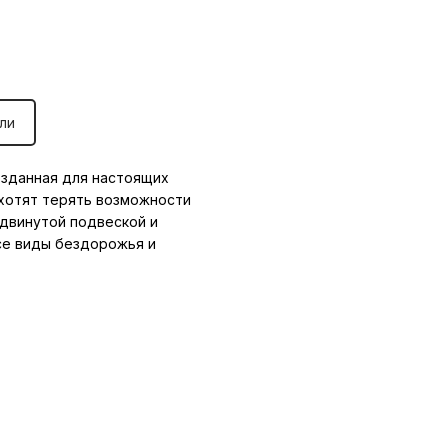
ли
озданная для настоящих
хотят терять возможности
одвинутой подвеской и
се виды бездорожья и