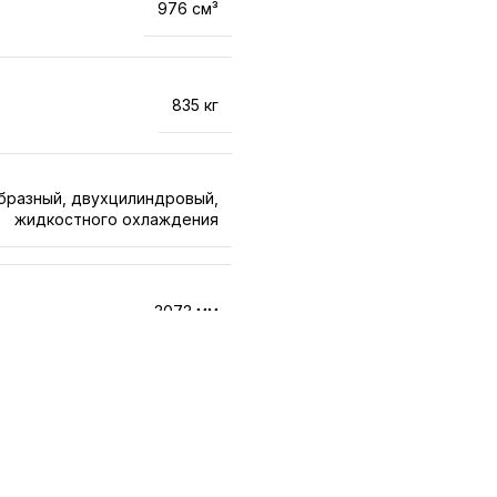
976 см³
835 кг
образный, двухцилиндровый,
жидкостного охлаждения
3073 мм
1651 мм