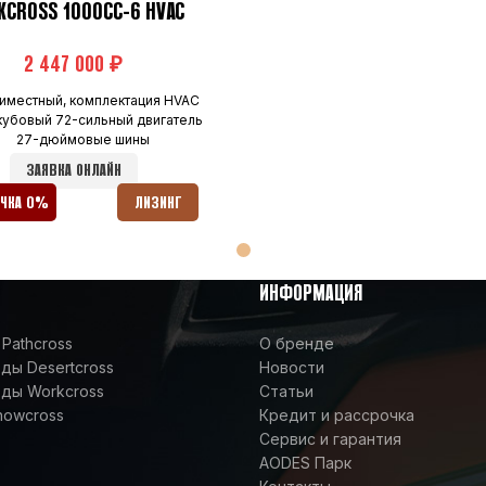
KCROSS 1000CC-6 HVAC
₽
иместный, комплектация HVAC
кубовый 72-сильный двигатель
27-дюймовые шины
ЗАЯВКА ОНЛАЙН
ОЧКА 0%
ЛИЗИНГ
ИНФОРМАЦИЯ
Pathcross
О бренде
ы Desertcross
Новости
ды Workcross
Статьи
nowcross
Кредит и рассрочка
Сервис и гарантия
AODES Парк