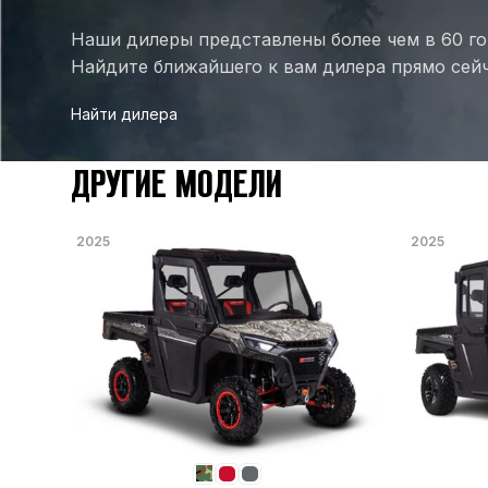
Наши дилеры представлены более чем в 60 го
Найдите ближайшего к вам дилера прямо сейч
КОЛИЧЕСТВО МЕСТ
Найти дилера
Газон
ДРУГИЕ МОДЕЛИ
АМОРТИЗАТОРЫ ПЕРЕДНИЕ
2025
2025
Газонаполненн
АМОРТИЗАТОРЫ ЗАДНИЕ
МОДЕЛЬНЫЙ ГОД