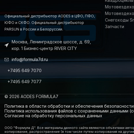
Квадроциклы 
Мотовездеход
Мотовездехо
Официальный дистрибьютор AODES в ЦФО, ПФО,
Снегоходы S
ЮФО и СКФО. Официальный дистрибьютор
Запчасти
PARSUN в России и Белоруссии.
Москва, Ленинградское шоссе, д. 69,
кор. 1 Бизнес-центр RIVER CITY
info@formula7d.ru
+7495 649 7070
+7495 649 7077
© 2026 AODES FORMULA7
Политика в области обработки и обеспечения безопасност
Политика использования файлов с сохраненными данными (c
Согласие на обработку персональных данных
ООО "Формула Д". Все материалы данного сайта являются объектами авто
копирование, распространение (в том числе путем копирования на другие