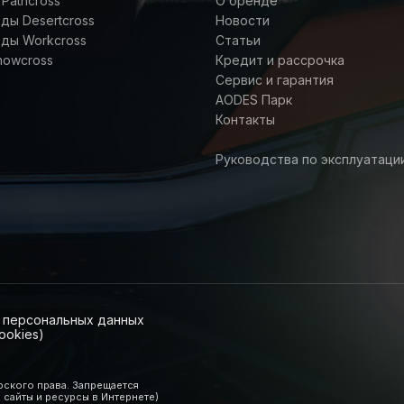
Pathcross
О бренде
ы Desertcross
Новости
ды Workcross
Статьи
nowcross
Кредит и рассрочка
Сервис и гарантия
AODES Парк
Контакты
Руководства по эксплуатаци
и персональных данных
ookies)
рского права. Запрещается
 сайты и ресурсы в Интернете)