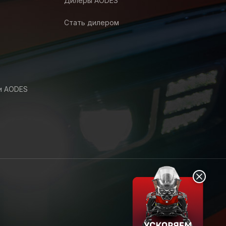
Дилеры AODES
Стать дилером
и AODES